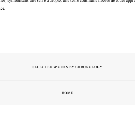
couler, symbolisant une terre d’utopie, une terre commune libérée de toute appr
ce.
SELECTED WORKS BY CHRONOLOGY
HOME