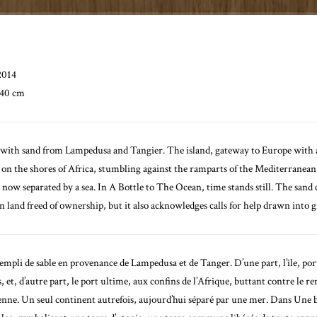
2014
 40 cm
 with sand from Lampedusa and Tangier. The island, gateway to Europe with al
t on the shores of Africa, stumbling against the ramparts of the Mediterranea
 now separated by a sea. In A Bottle to The Ocean, time stands still. The sand ca
 land freed of ownership, but it also acknowledges calls for help drawn into g
rempli de sable en provenance de Lampedusa et de Tanger. D’une part, l’île, port
 et, d’autre part, le port ultime, aux confins de l’Afrique, buttant contre le r
péenne. Un seul continent autrefois, aujourd’hui séparé par une mer. Dans Une bo