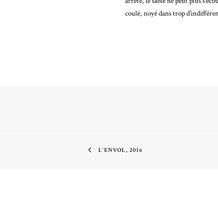
arrêté, le sable ne peut plus s’é
coulé, noyé dans trop d’indifféren
L'ENVOL, 2016