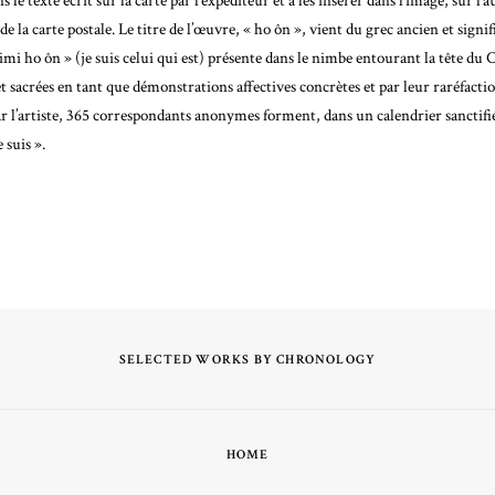
 le texte écrit sur la carte par l’expéditeur et à les insérer dans l’image, sur l’
de la carte postale. Le titre de l’œuvre, « ho ôn », vient du grec ancien et signi
imi ho ôn » (je suis celui qui est) présente dans le nimbe entourant la tête du 
 et sacrées en tant que démonstrations affectives concrètes et par leur raréfaction
r l’artiste, 365 correspondants anonymes forment, dans un calendrier sancti
 suis ».
SELECTED WORKS BY CHRONOLOGY
HOME