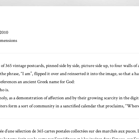
 2010
dimensions
g of 365 vintage postcards, pinned side by side, picture side up, to four walls o
 the phrase, “I am”, flipped it over and reinserted it into the image, so that a 
references an ancient Greek name for God:
o is.
holy, as a demonstration of affection and by their growing scarcity in the dig
ters form a sort of community in a sanctified calendar that proclaims, “Wher
e d’une sélection de 365 cartes postales collectées sur des marchés aux puces. 