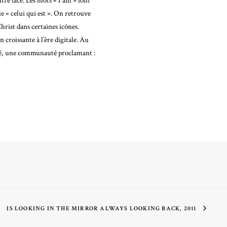
autre face. Les mots « I am » font
fie « celui qui est ». On retrouve
Christ dans certaines icônes.
 croissante à l’ère digitale. Au
fié, une communauté proclamant :
IS LOOKING IN THE MIRROR ALWAYS LOOKING BACK, 2011