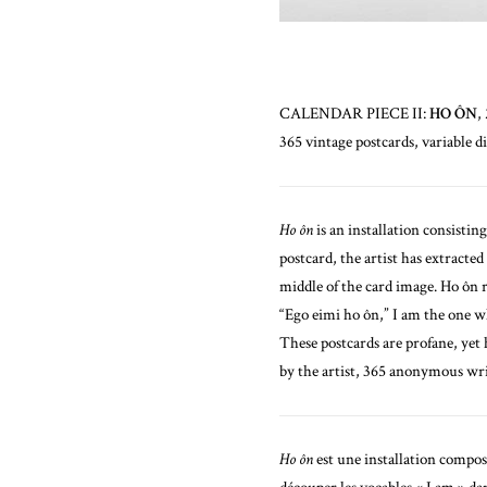
CALENDAR PIECE II:
HO ÔN
,
365 vintage postcards, variable 
Ho ôn
is an installation consistin
postcard, the artist has extracted
middle of the card image. Ho ôn 
“Ego eimi ho ôn,” I am the one wh
These postcards are profane, yet 
by the artist, 365 anonymous wri
Ho ôn
est une installation composé