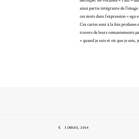
découper les vocables « I am » dans
ainsi partie intégrante de l’image 
ces mots dans l’expression « ego e
Ces cartes sont à la fois profanes
travers de leurs remaniements pa
« quand je suis et où que je sois, je
I (MOI), 2014