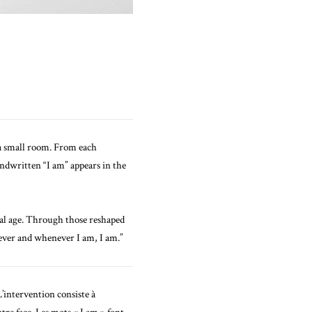
f a small room. From each
handwritten “I am” appears in the
ital age. Through those reshaped
ever and whenever I am, I am.”
L’intervention consiste à